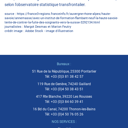
selon l'observatoire statistique transfrontalier.
source :
https://france3-regions.franceinfo.fr/auvergne-rhone-alpes/haute-
savoie/annemasse/avec-un-institut-de-formation-flambant-neuf-la-haute-savoie-
tente-de-contrer-la-fuite-des-soignants-vers-la-suisse-3292134.html
journalistes :
Margot Desmas
et
Marion Feutry
crédit image : Adobe Stock - image d'illustration
Bureaux :
51 Rue de la République, 25300 Pontarlier
Tél:
+33 (0)3 81 38 42 57
119 Rue de Genève, 74240 Gaillard
Tél:
+33 (0)4 50 38 43 51
417 Rte Blanche, 39220 Les Rousses
Tél:
+33 (0)3 84 60 39 41
16 Bd du Canal, 74200 Thonon-les-Bains
Tél:
+33 (0)4 50 76 05 26
NOS SERVICES :