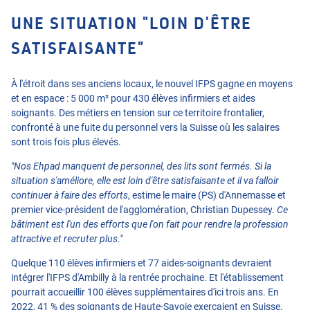
UNE SITUATION "LOIN D'ÊTRE
SATISFAISANTE"
À l'étroit dans ses anciens locaux, le nouvel IFPS gagne en moyens
et en espace : 5 000 m² pour 430 élèves infirmiers et aides
soignants. Des métiers en tension sur ce territoire frontalier,
confronté à une fuite du personnel vers la Suisse où les salaires
sont trois fois plus élevés.
"Nos Ehpad manquent de personnel, des lits sont fermés. Si la
situation s'améliore, elle est loin d'être satisfaisante et il va falloir
continuer à faire des efforts
, estime le maire (PS) d'Annemasse et
premier vice-président de l'agglomération, Christian Dupessey.
Ce
bâtiment est l'un des efforts que l'on fait pour rendre la profession
attractive et recruter plus."
Quelque 110 élèves infirmiers et 77 aides-soignants devraient
intégrer l'IFPS d'Ambilly à la rentrée prochaine. Et l'établissement
pourrait accueillir 100 élèves supplémentaires d'ici trois ans. En
2022, 41 % des soignants de Haute-Savoie exerçaient en Suisse,