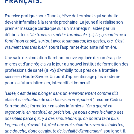
FRANÇAIS.
Exercice pratique pour Thania, élève de terminale qui souhaite
devenir infirmière à la rentrée prochaine. La jeune fille réalise son
premier massage cardiaque sur un mannequin, aidée par un
défibrillateur.
"Je trouve ce métier formidable. (…) Là, ça confirme à
fond (mon choix), surtout avec le simulateur, les gestes, etc. C'est
vraiment très très bien"
, sourit l'aspirante étudiante infirmière.
Une salle de simulation flambant neuve équipée de caméras, de
micros et d'une régie a vu le jour au nouvel institut de formation des
professions de santé (IFPS) d'Ambilly, tout près de la frontière
suisse en Haute-Savoie. Un outil d'apprentissage plus moderne
pour les futurs infirmiers, interactif et immersif.
"L'idée, c'est de les plonger dans un environnement comme s'ils
étaient en situation de soin face à un vrai patient"
, résume Cédric
Sarreboubée, formateur en soins infirmiers.
"On a gagné en
ergonomie, en matériel, en précision. Ça nous ouvre le champ des
possibles parce qu'il y a des simulations qu'on pourra faire plus
largement qu'avant. Là, c'est une vraie chambre avec des toilettes,
une douche, donc ça rajoute de la réalité d'immersion"
, souligne-t-il.