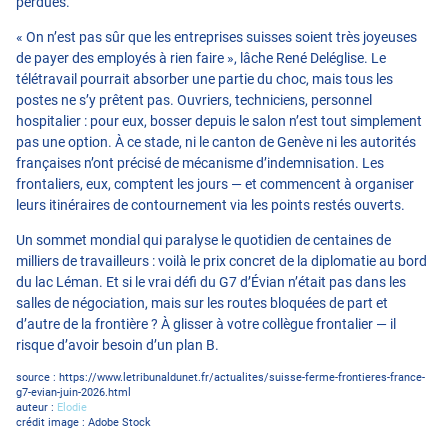
perdues.
« On n’est pas sûr que les entreprises suisses soient très joyeuses
de payer des employés à rien faire », lâche René Deléglise. Le
télétravail pourrait absorber une partie du choc, mais tous les
postes ne s’y prêtent pas. Ouvriers, techniciens, personnel
hospitalier : pour eux, bosser depuis le salon n’est tout simplement
pas une option. À ce stade, ni le canton de Genève ni les autorités
françaises n’ont précisé de mécanisme d’indemnisation. Les
frontaliers, eux, comptent les jours — et commencent à organiser
leurs itinéraires de contournement via les points restés ouverts.
Un sommet mondial qui paralyse le quotidien de centaines de
milliers de travailleurs : voilà le prix concret de la diplomatie au bord
du lac Léman. Et si le vrai défi du G7 d’Évian n’était pas dans les
salles de négociation, mais sur les routes bloquées de part et
d’autre de la frontière ? À glisser à votre collègue frontalier — il
risque d’avoir besoin d’un plan B.
source :
https://www.letribunaldunet.fr/actualites/suisse-ferme-frontieres-france-
g7-evian-juin-2026.html
auteur :
Elodie
crédit image : Adobe Stock