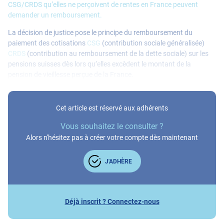
CSG/CRDS qu’elles ne perçoivent de rentes en France peuvent
demander un remboursement.
La décision de justice pose le principe du remboursement du
paiement des cotisations
CSG
(contribution sociale généralisée)
CRDS
(contribution au remboursement de la dette sociale) sur les
pensions suisses dès lors qu’elles excèdent le montant de la
pension de vieillesse perçue de la France.
Cet article est réservé aux adhérents
Vous souhaitez le consulter ?
Alors n'hésitez pas à créer votre compte dès maintenant
J'ADHÈRE
Déjà inscrit ? Connectez-nous